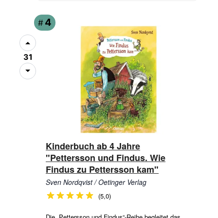
4
#
31
Kinderbuch ab 4 Jahre
"Pettersson und Findus. Wie
Findus zu Pettersson kam"
Sven Nordqvist / Oetinger Verlag
(5,0)
Die „Pettersson und Findus“-Reihe begleitet das