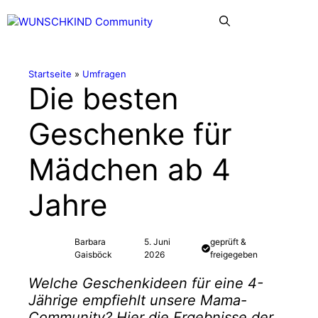
Zum
Menü
Inhalt
springen
Startseite
»
Umfragen
Die besten
Geschenke für
Mädchen ab 4
Jahre
Barbara
5. Juni
geprüft &
Gaisböck
2026
freigegeben
Welche Geschenkideen für eine 4-
Jährige empfiehlt unsere Mama-
Community? Hier die Ergebnisse der