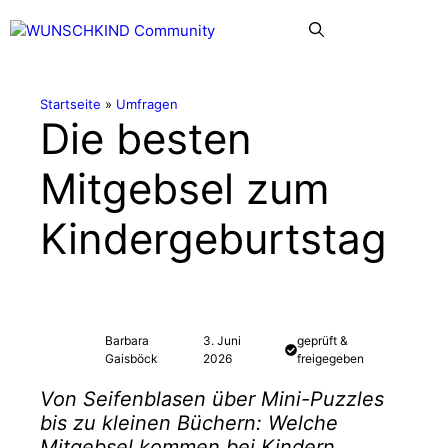
Zum
Menü
Inhalt
springen
Startseite
»
Umfragen
Die besten
Mitgebsel zum
Kindergeburtstag
Barbara
3. Juni
geprüft &
Gaisböck
2026
freigegeben
Von Seifenblasen über Mini-Puzzles
bis zu kleinen Büchern: Welche
Mitgebsel kommen bei Kindern